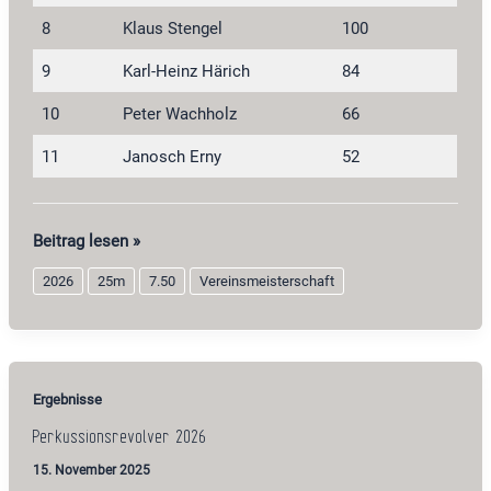
8
Klaus Stengel
100
9
Karl-Heinz Härich
84
10
Peter Wachholz
66
11
Janosch Erny
52
Perkussionspistole
Beitrag lesen »
2026
2026
25m
7.50
Vereinsmeisterschaft
Ergebnisse
Perkussionsrevolver 2026
15. November 2025