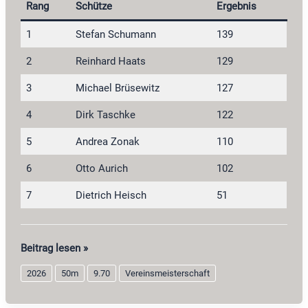
Rang
Schütze
Ergebnis
1
Stefan Schumann
139
2
Reinhard Haats
129
3
Michael Brüsewitz
127
4
Dirk Taschke
122
5
Andrea Zonak
110
6
Otto Aurich
102
7
Dietrich Heisch
51
Perkussionsgewehr-
Beitrag lesen »
Auflage
2026
50m
9.70
Vereinsmeisterschaft
2026