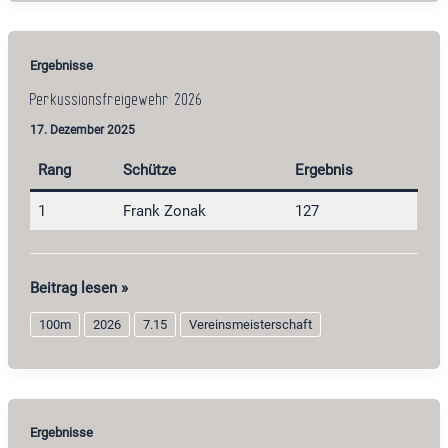
Quickborn
Ergebnisse
Perkussionsfreigewehr 2026
17. Dezember 2025
Rang
Schütze
Ergebnis
1
Frank Zonak
127
Perkussionsfreigewehr
Beitrag lesen »
2026
100m
2026
7.15
Vereinsmeisterschaft
Ergebnisse