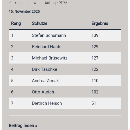
Perkussionsgewehr-Auflage 2026
15. November 2025
Rang
Schütze
Ergebnis
1
Stefan Schumann
139
2
Reinhard Haats
129
3
Michael Brüsewitz
127
4
Dirk Taschke
122
5
Andrea Zonak
110
6
Otto Aurich
102
7
Dietrich Heisch
51
Perkussionsgewehr-
Beitrag lesen »