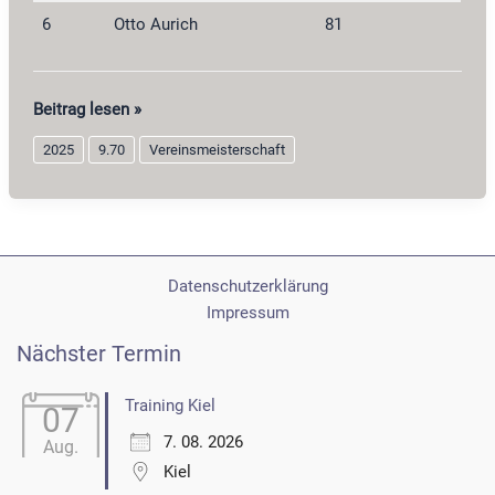
6
Otto Aurich
81
Perkussionsgewehr-
Beitrag lesen »
Auflage
2025
9.70
Vereinsmeisterschaft
2025
Datenschutzerklärung
Impressum
Nächster Termin
Training Kiel
07
7. 08. 2026
Aug.
Kiel