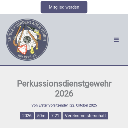
Zum
Mitglied werden
Inhalt
springen
Perkussionsdienstgewehr
2026
Von
Erster Vorsitzender
|
22. Oktober 2025
2026
50m
7.21
Vereinsmeisterschaft