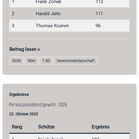
1
Frank Zonak
113
2
Harald Jahn
111
3
Thomas Krumm
96
Steinschloßgewehr
Beitrag lesen »
2026
2026
50m
7.30
Vereinsmeisterschaft
Ergebnisse
Perkussionsdienstgewehr 2026
22. Oktober 2025
Rang
Schütze
Ergebnis