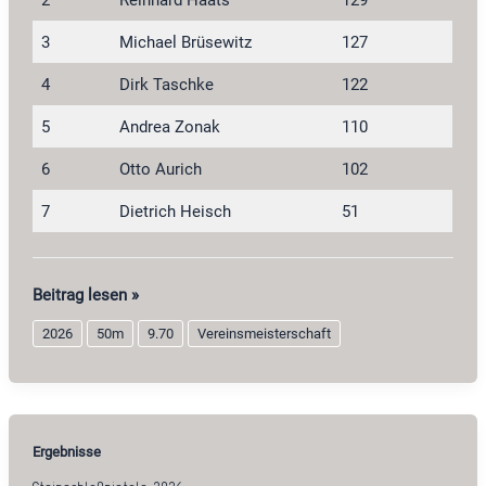
3
Michael Brüsewitz
127
4
Dirk Taschke
122
5
Andrea Zonak
110
6
Otto Aurich
102
7
Dietrich Heisch
51
Perkussionsgewehr-
Beitrag lesen »
Auflage
2026
50m
9.70
Vereinsmeisterschaft
2026
Ergebnisse