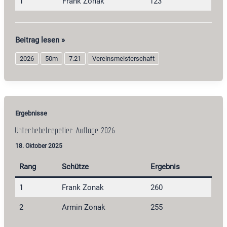
1
Frank Zonak
123
Perkussionsdienstgewehr
Beitrag lesen »
2026
2026
50m
7.21
Vereinsmeisterschaft
Ergebnisse
Unterhebelrepetier Auflage 2026
18. Oktober 2025
Rang
Schütze
Ergebnis
1
Frank Zonak
260
2
Armin Zonak
255