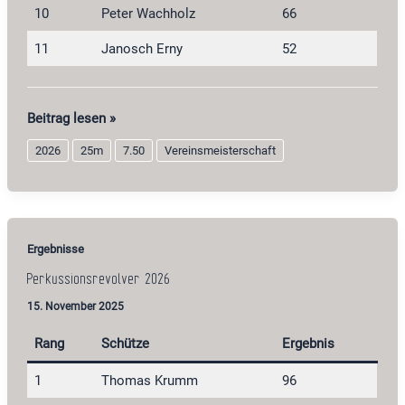
10
Peter Wachholz
66
11
Janosch Erny
52
Perkussionspistole
Beitrag lesen »
2026
2026
25m
7.50
Vereinsmeisterschaft
Ergebnisse
Perkussionsrevolver 2026
15. November 2025
Rang
Schütze
Ergebnis
1
Thomas Krumm
96