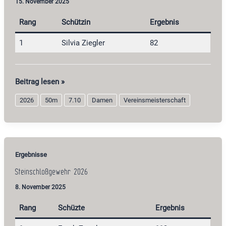
15. November 2025
Rang
Schützin
Ergebnis
1
Silvia Ziegler
82
Perkussionsgewehr
Beitrag lesen »
Damen
2026
50m
7.10
Damen
Vereinsmeisterschaft
2026
Ergebnisse
Steinschloßgewehr 2026
8. November 2025
Rang
Schüzte
Ergebnis