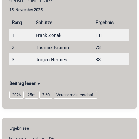
Steinschloßpistole 2026
15. November 2025
Rang
Schütze
Ergebnis
1
Frank Zonak
111
2
Thomas Krumm
73
3
Jürgen Hermes
33
Steinschloßpistole
Beitrag lesen »
2026
2026
25m
7.60
Vereinsmeisterschaft
Ergebnisse
Perkussionspistole 2026