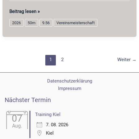
Unterhebelrepetier
Beitrag lesen »
Auflage
2026
50m
9.56
Vereinsmeisterschaft
2026
1
2
Weiter
→
Datenschutzerklärung
Impressum
Nächster Termin
Training Kiel
07
7. 08. 2026
Aug.
Kiel