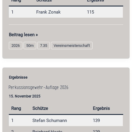
Rang
Schütze
Ergebnis
1
Frank Zonak
115
Muskete
Beitrag lesen »
2026
2026
50m
7.35
Vereinsmeisterschaft
Ergebnisse
Perkussionsgewehr-Auflage 2026
15. November 2025
Rang
Schütze
Ergebnis
1
Stefan Schumann
139
2
Reinhard Haats
129