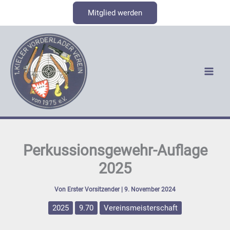
Zum
Mitglied werden
Inhalt
springen
Perkussionsgewehr-Auflage
2025
Von
Erster Vorsitzender
|
9. November 2024
2025
9.70
Vereinsmeisterschaft