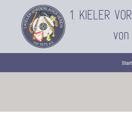
Zum
Inhalt
1. KIELER V
springen
von 
Start