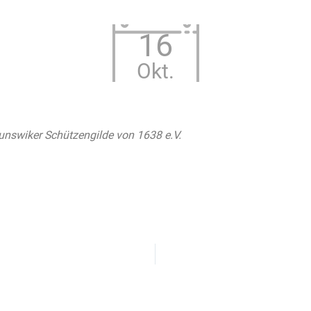
16
Okt.
unswiker Schützengilde von 1638 e.V.
 Kalender
iCalendar