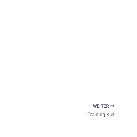
Office 365
Outlook Live
WEITER
Training Kiel