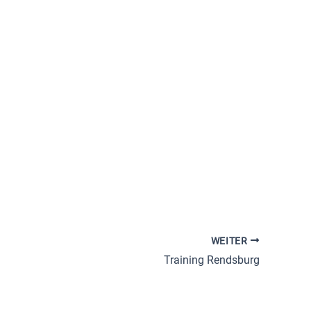
Office 365
Outlook Live
WEITER
Training Rendsburg