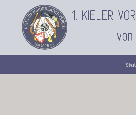
Zum
Inhalt
1. KIELER V
springen
von 
Start