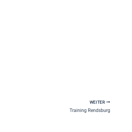
Office 365
Outlook Live
WEITER
Training Rendsburg