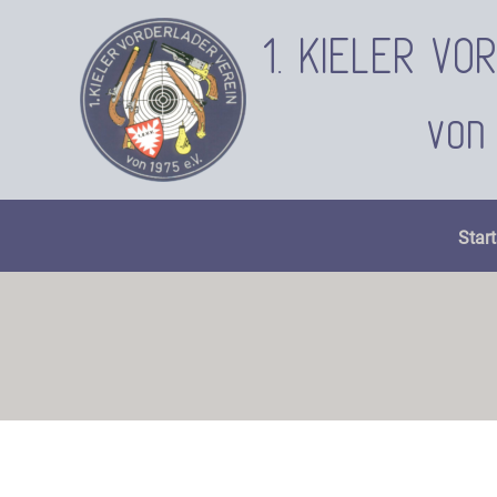
Zum
Inhalt
1. KIELER V
springen
von 
Start