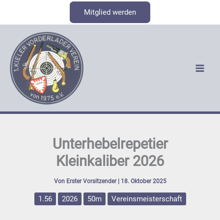
Zum
Mitglied werden
Inhalt
springen
Unterhebelrepetier
Kleinkaliber 2026
Von
Erster Vorsitzender
|
18. Oktober 2025
1.56
2026
50m
Vereinsmeisterschaft